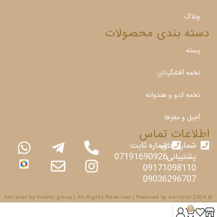
وبلاگ
دسته بندی محصولات
پسته
تخمه آفتابگردان
تخمه کدو و هندوانه
آجیل و مغزها
اطلاعات تماس
شماره های
شماره ثابت:
پشتیبانی:
07191690926
09171098110
09036296707
© 2024 kariznet by Habibi group | All Rights Reserved | Powered by kariznet
0