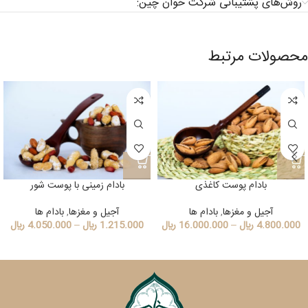
روش‌های پشتیبانی شرکت خوان چین:
محصولات مرتبط
بادام پوست کاغذی
بادام زمینی با پوست شور
آجیل و مغزها
,
بادام ها
آجیل و مغزها
,
بادام ها
4.800.000
﷼
–
16.000.000
﷼
1.215.000
﷼
–
4.050.000
﷼