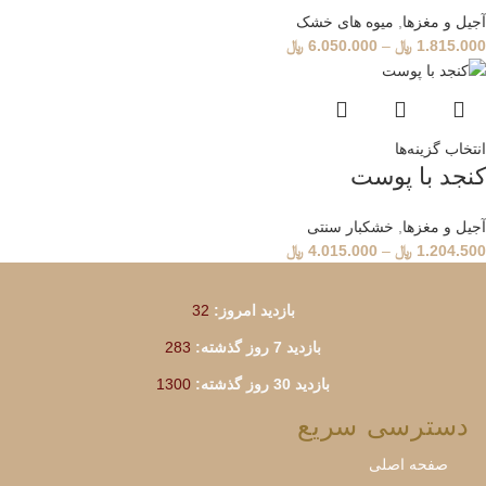
آجیل و مغزها
,
میوه های خشک
1.815.000
﷼
–
6.050.000
﷼
انتخاب گزینه‌ها
کنجد با پوست
آجیل و مغزها
,
خشکبار سنتی
1.204.500
﷼
–
4.015.000
﷼
بازدید امروز:
32
بازدید 7 روز گذشته:
283
بازدید 30 روز گذشته:
1300
دسترسی سریع
صفحه اصلی