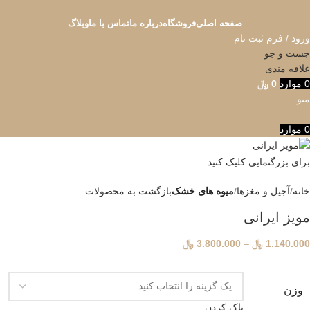
صفحه اصلی
فروشگاه
درباره ما
تماس با ما
وبلاگ
ورود / فرم ثبت نام
جست و جو
علاقه مندی
0
موارد
0
﷼
منو
0
موارد
0
﷼
برای بزرگنمایی کلیک کنید
خانه
آجیل و مغزها
میوه های خشک
بازگشت به محصولات
مویز ایرانی
1.140.000
﷼
–
3.800.000
﷼
وزن
پاک کردن